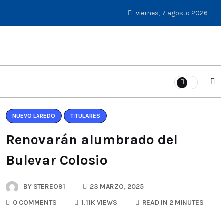
viernes, 7 agosto 2026
NUEVO LAREDO
TITULARES
Renovarán alumbrado del
Bulevar Colosio
BY
STEREO91
23 MARZO, 2025
0 COMMENTS
1.11K VIEWS
READ IN 2 MINUTES