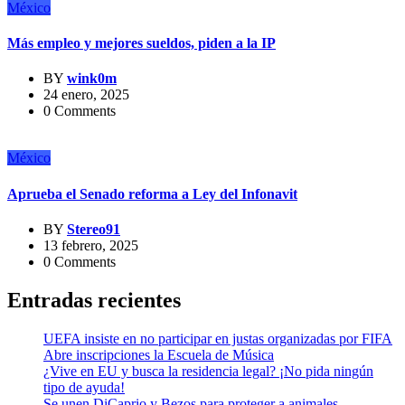
México
Más empleo y mejores sueldos, piden a la IP
BY
wink0m
24 enero, 2025
0 Comments
México
Aprueba el Senado reforma a Ley del Infonavit
BY
Stereo91
13 febrero, 2025
0 Comments
Entradas recientes
UEFA insiste en no participar en justas organizadas por FIFA
Abre inscripciones la Escuela de Música
¿Vive en EU y busca la residencia legal? ¡No pida ningún
tipo de ayuda!
Se unen DiCaprio y Bezos para proteger a animales