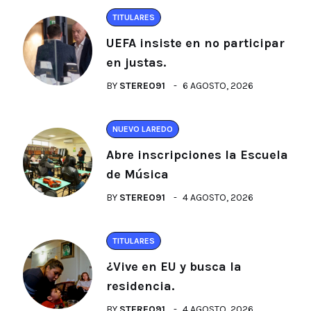
TITULARES
UEFA insiste en no participar
en justas.
BY
STEREO91
6 AGOSTO, 2026
NUEVO LAREDO
Abre inscripciones la Escuela
de Música
BY
STEREO91
4 AGOSTO, 2026
TITULARES
¿Vive en EU y busca la
residencia.
BY
STEREO91
4 AGOSTO, 2026