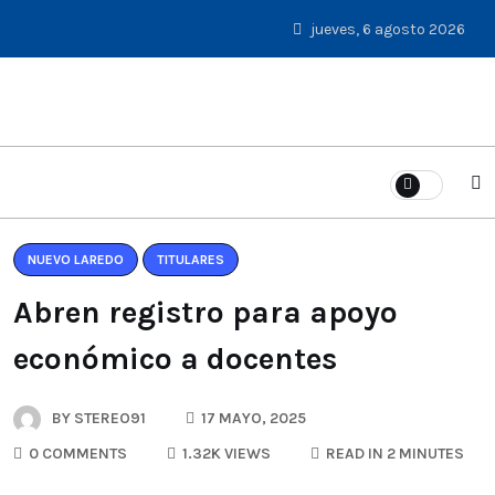
jueves, 6 agosto 2026
NUEVO LAREDO
TITULARES
Abren registro para apoyo
económico a docentes
BY
STEREO91
17 MAYO, 2025
0 COMMENTS
1.32K VIEWS
READ IN 2 MINUTES