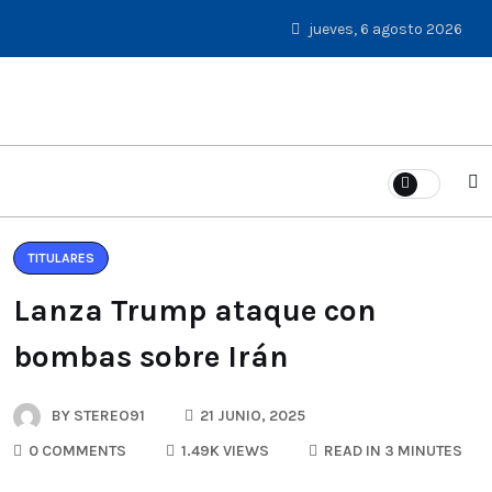
jueves, 6 agosto 2026
TITULARES
Lanza Trump ataque con
bombas sobre Irán
BY
STEREO91
21 JUNIO, 2025
0 COMMENTS
1.49K VIEWS
READ IN 3 MINUTES