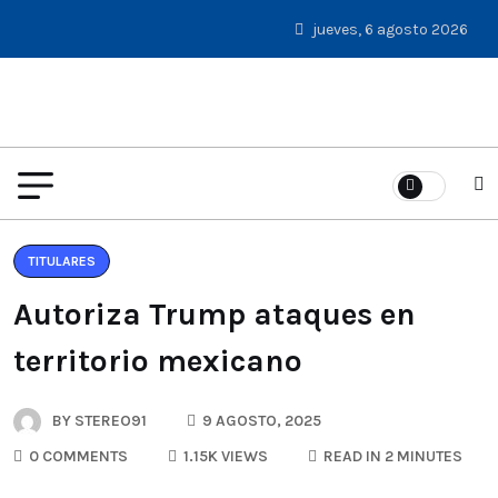
jueves, 6 agosto 2026
TITULARES
Autoriza Trump ataques en
territorio mexicano
BY
STEREO91
9 AGOSTO, 2025
0 COMMENTS
1.15K VIEWS
READ IN 2 MINUTES