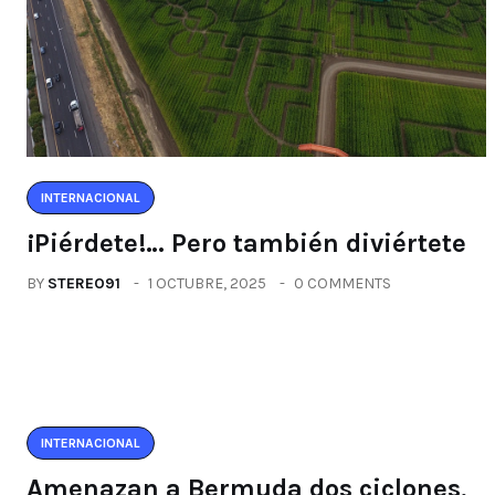
INTERNACIONAL
¡Piérdete!… Pero también diviértete
BY
STEREO91
1 OCTUBRE, 2025
0 COMMENTS
INTERNACIONAL
Amenazan a Bermuda dos ciclones,