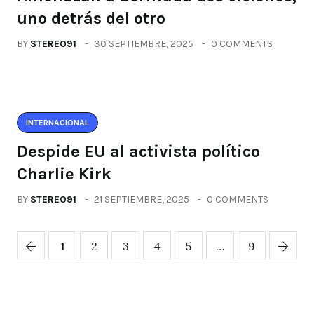
uno detrás del otro
BY
STEREO91
30 SEPTIEMBRE, 2025
0 COMMENTS
INTERNACIONAL
Despide EU al activista político
Charlie Kirk
BY
STEREO91
21 SEPTIEMBRE, 2025
0 COMMENTS
1
2
3
4
5
…
9