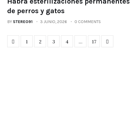
Habrá esterilizaciones permanentes
de perros y gatos
BY
STEREO91
3 JUNIO, 2026
0 COMMENTS
1
2
3
4
…
17