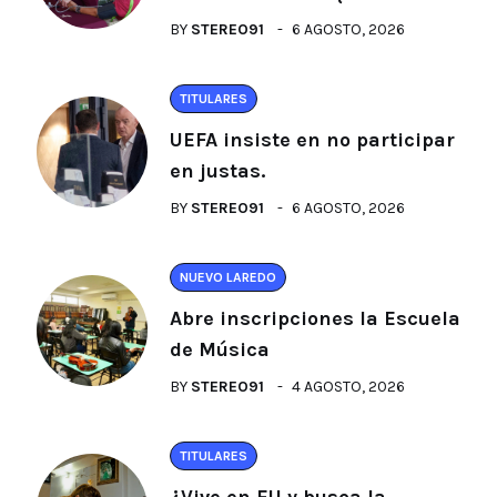
BY
STEREO91
6 AGOSTO, 2026
TITULARES
UEFA insiste en no participar
en justas.
BY
STEREO91
6 AGOSTO, 2026
NUEVO LAREDO
Abre inscripciones la Escuela
de Música
BY
STEREO91
4 AGOSTO, 2026
TITULARES
¿Vive en EU y busca la