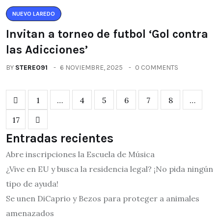
NUEVO LAREDO
Invitan a torneo de futbol ‘Gol contra
las Adicciones’
BY
STEREO91
6 NOVIEMBRE, 2025
0 COMMENTS
1
…
4
5
6
7
8
…
17
Entradas recientes
Abre inscripciones la Escuela de Música
¿Vive en EU y busca la residencia legal? ¡No pida ningún
tipo de ayuda!
Se unen DiCaprio y Bezos para proteger a animales
amenazados