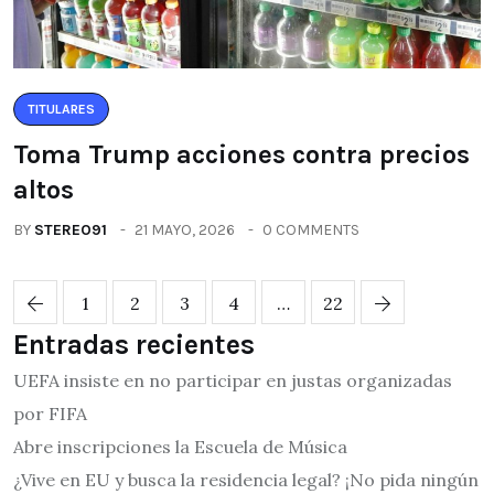
TITULARES
Toma Trump acciones contra precios
altos
BY
STEREO91
21 MAYO, 2026
0 COMMENTS
1
2
3
4
…
22
Entradas recientes
UEFA insiste en no participar en justas organizadas
por FIFA
Abre inscripciones la Escuela de Música
¿Vive en EU y busca la residencia legal? ¡No pida ningún