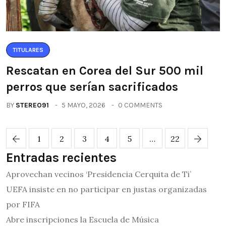
TITULARES
Rescatan en Corea del Sur 500 mil
perros que serían sacrificados
BY
STEREO91
5 MAYO, 2026
0 COMMENTS
1
2
3
4
5
…
22
Entradas recientes
Aprovechan vecinos ‘Presidencia Cerquita de Ti’
UEFA insiste en no participar en justas organizadas
por FIFA
Abre inscripciones la Escuela de Música